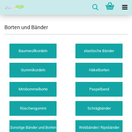
Borten und Bänder
Baumwollkordeln
elastische Bänder
Gummikordeln
Häkelborten
Minibommelborte
Paspelband
Rüschengummi
Schrägbänder
Sonstige Bänder und Borten
Webbänder/ Ripsbänder