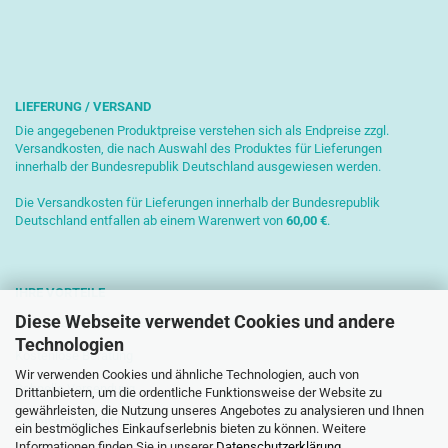
LIEFERUNG / VERSAND
Die angegebenen Produktpreise verstehen sich als Endpreise zzgl.
Versandkosten, die nach Auswahl des Produktes für Lieferungen
innerhalb der Bundesrepublik Deutschland ausgewiesen werden.
Die Versandkosten für Lieferungen innerhalb der Bundesrepublik
Deutschland entfallen ab einem Warenwert von
6
0,00 €
.
IHRE VORTEILE
Diese Webseite verwendet Cookies und andere
Sichere Zahlung mit SSL-Verschlüsselung
Technologien
Kostenlose Beratung
Wir verwenden Cookies und ähnliche Technologien, auch von
Schnelle Versendung
Drittanbietern, um die ordentliche Funktionsweise der Website zu
gewährleisten, die Nutzung unseres Angebotes zu analysieren und Ihnen
Paketversand mit DHL
ein bestmögliches Einkaufserlebnis bieten zu können. Weitere
Informationen finden Sie in unserer
Datenschutzerklärung
.