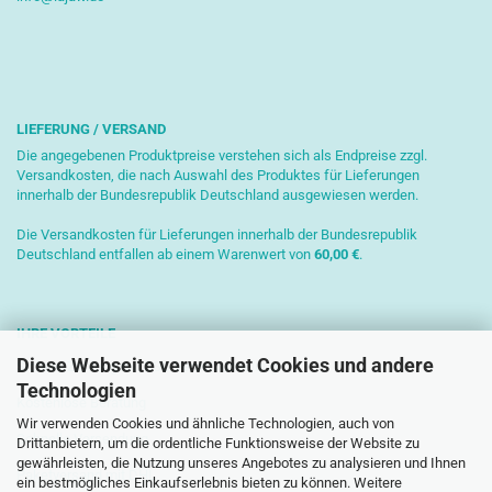
LIEFERUNG / VERSAND
Die angegebenen Produktpreise verstehen sich als Endpreise zzgl.
Versandkosten, die nach Auswahl des Produktes für Lieferungen
innerhalb der Bundesrepublik Deutschland ausgewiesen werden.
Die Versandkosten für Lieferungen innerhalb der Bundesrepublik
Deutschland entfallen ab einem Warenwert von
6
0,00 €
.
IHRE VORTEILE
Diese Webseite verwendet Cookies und andere
Sichere Zahlung mit SSL-Verschlüsselung
Technologien
Kostenlose Beratung
Wir verwenden Cookies und ähnliche Technologien, auch von
Schnelle Versendung
Drittanbietern, um die ordentliche Funktionsweise der Website zu
gewährleisten, die Nutzung unseres Angebotes zu analysieren und Ihnen
Paketversand mit DHL
ein bestmögliches Einkaufserlebnis bieten zu können. Weitere