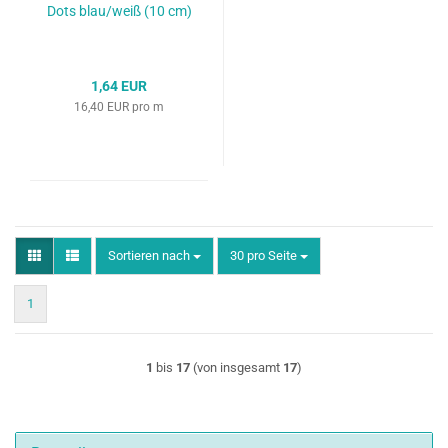
Dots blau/weiß (10 cm)
1,64 EUR
16,40 EUR pro m
Sortieren nach
pro Seite
Sortieren nach
30 pro Seite
1
1
bis
17
(von insgesamt
17
)