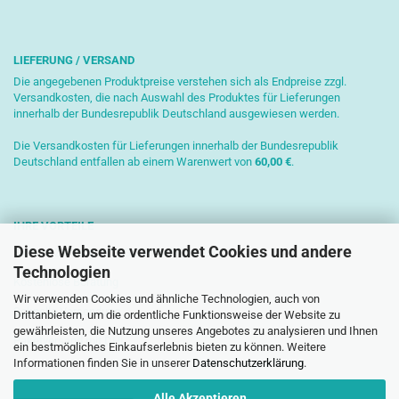
LIEFERUNG / VERSAND
Die angegebenen Produktpreise verstehen sich als Endpreise zzgl.
Versandkosten, die nach Auswahl des Produktes für Lieferungen
innerhalb der Bundesrepublik Deutschland ausgewiesen werden.
Die Versandkosten für Lieferungen innerhalb der Bundesrepublik
Deutschland entfallen ab einem Warenwert von
6
0,00 €
.
IHRE VORTEILE
Diese Webseite verwendet Cookies und andere
Sichere Zahlung mit SSL-Verschlüsselung
Technologien
Kostenlose Beratung
Wir verwenden Cookies und ähnliche Technologien, auch von
Schnelle Versendung
Drittanbietern, um die ordentliche Funktionsweise der Website zu
gewährleisten, die Nutzung unseres Angebotes zu analysieren und Ihnen
Paketversand mit DHL
ein bestmögliches Einkaufserlebnis bieten zu können. Weitere
Informationen finden Sie in unserer
Datenschutzerklärung
.
Alle Akzeptieren