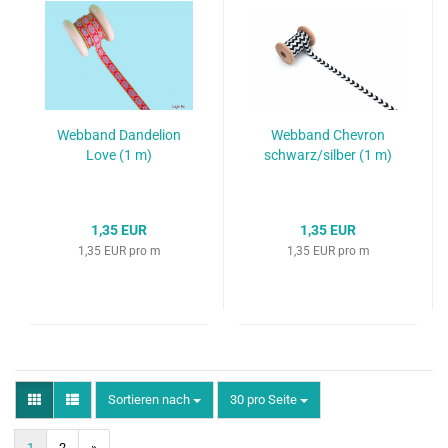
Webband Dandelion
Webband Chevron
Love (1 m)
schwarz/silber (1 m)
1,35 EUR
1,35 EUR
1,35 EUR pro m
1,35 EUR pro m
Sortieren nach
pro Seite
Sortieren nach
30 pro Seite
1
2
»