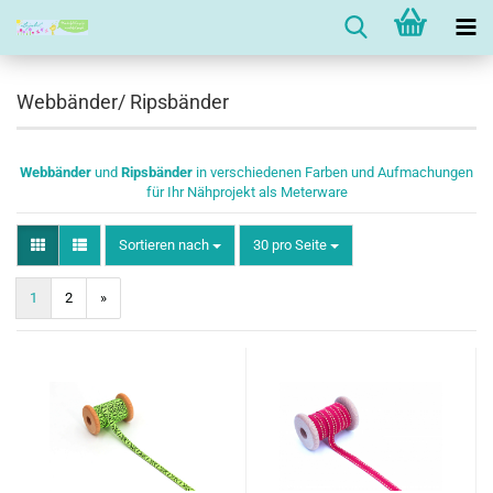
Webbänder/ Ripsbänder
Webbänder
und
Ripsbänder
in verschiedenen Farben und Aufmachungen
für Ihr Nähprojekt als Meterware
Sortieren nach
pro Seite
Sortieren nach
30 pro Seite
1
2
»