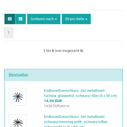
Sortieren nach
pro Seite
Sortieren nach
30 pro Seite
1
1
bis
6
(von insgesamt
6
)
Bestseller
Endlosreißverschluss- Set metallisiert
fuchsia, grünpetrol, schwarz/ titan (6 x 50 cm)
14,50 EUR
14,50 EUR pro m
Endlosreißverschluss- Set metallisiert
schwarz/messing-antik, schwarz/silber,
schwarz/titan (6 x 50 cm)