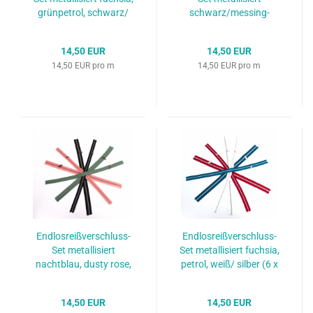
grünpetrol, schwarz/
schwarz/messing-
titan (6 x 50 cm)
antik, schwarz/silber,
schwarz/titan (6 x 50
14,50 EUR
14,50 EUR
cm)
14,50 EUR pro m
14,50 EUR pro m
Endlosreißverschluss-
Endlosreißverschluss-
Set metallisiert
Set metallisiert fuchsia,
nachtblau, dusty rose,
petrol, weiß/ silber (6 x
dusty
0,5 m)
emerald/messing-antik
14,50 EUR
14,50 EUR
(6 x 50 cm)