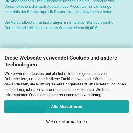
Die angegebenen Produktpreise verstehen sich als Endpreise zzgl.
Versandkosten, die nach Auswahl des Produktes für Lieferungen
innerhalb der Bundesrepublik Deutschland ausgewiesen werden.
Die Versandkosten für Lieferungen innerhalb der Bundesrepublik
Deutschland entfallen ab einem Warenwert von
6
0,00 €
.
IHRE VORTEILE
Diese Webseite verwendet Cookies und andere
Sichere Zahlung mit SSL-Verschlüsselung
Technologien
Kostenlose Beratung
Wir verwenden Cookies und ähnliche Technologien, auch von
Schnelle Versendung
Drittanbietern, um die ordentliche Funktionsweise der Website zu
gewährleisten, die Nutzung unseres Angebotes zu analysieren und Ihnen
Paketversand mit DHL
ein bestmögliches Einkaufserlebnis bieten zu können. Weitere
Informationen finden Sie in unserer
Datenschutzerklärung
.
Alle Akzeptieren
Vertrag widerrufen
Weitere Informationen
Webshop erstellen
mit Gambio.de © 2026