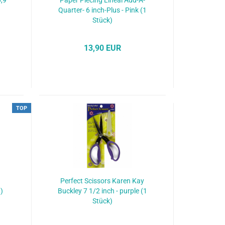
0,9
Paper Piecing Lineal Add-A-
Quarter- 6 inch-Plus - Pink (1
Stück)
13,90 EUR
TOP
t
Perfect Scissors Karen Kay
)
Buckley 7 1/2 inch - purple (1
Stück)