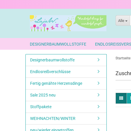
Alle
DESIGNERBAUMWOLLSTOFFE
ENDLOSREISSVER
Startseite
Designerbaumwollstoffe
Endlosreißverschlüsse
Zuschn
Fertig genähte Herzensdinge
Sale 2025 neu
Stoffpakete
WEIHNACHTEN/WINTER
neu/wieder eingetroffen