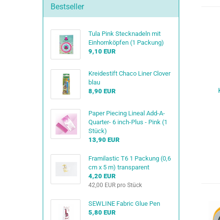
Bestseller
Tula Pink Stecknadeln mit
Einhornköpfen (1 Packung)
9,10 EUR
Kreidestift Chaco Liner Clover
blau
8,90 EUR
Paper Piecing Lineal Add-A-
Quarter- 6 inch-Plus - Pink (1
Stück)
13,90 EUR
Framilastic T6 1 Packung (0,6
cm x 5 m) transparent
4,20 EUR
42,00 EUR pro Stück
SEWLINE Fabric Glue Pen
5,80 EUR