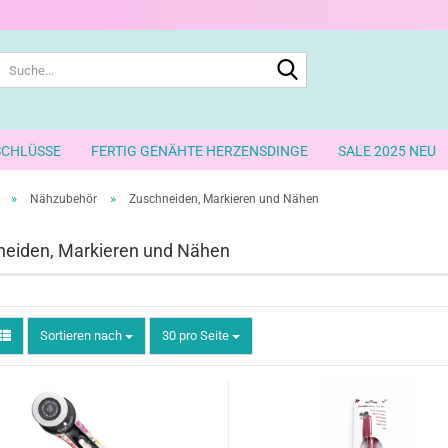
Suche...
SCHLÜSSE
FERTIG GENÄHTE HERZENSDINGE
SALE 2025 NEU
»
»
Nähzubehör
Zuschneiden, Markieren und Nähen
eiden, Markieren und Nähen
Sortieren nach
pro Seite
Sortieren nach
30 pro Seite