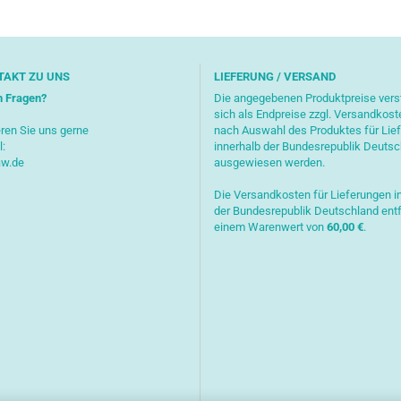
TAKT ZU UNS
LIEFERUNG / VERSAND
n Fragen?
Die angegebenen Produktpreise ver
sich als Endpreise zzgl. Versandkost
ren Sie uns gerne
nach Auswahl des Produktes für Lie
l:
innerhalb der Bundesrepublik Deuts
aw.de
ausgewiesen werden.
Die Versandkosten für Lieferungen i
der Bundesrepublik Deutschland entf
einem Warenwert von
6
0,00 €
.