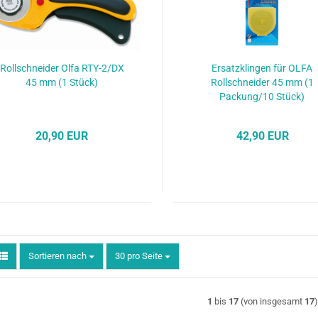
Rollschneider Olfa RTY-2/DX
Ersatzklingen für OLFA
45 mm (1 Stück)
Rollschneider 45 mm (1
Packung/10 Stück)
20,90 EUR
42,90 EUR
Sortieren nach
pro Seite
Sortieren nach
30 pro Seite
1
bis
17
(von insgesamt
17