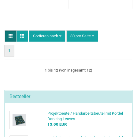
Sortieren nach
pro Seite
Sortieren nach
30 pro Seite
1
1
bis
12
(von insgesamt
12
)
Bestseller
Projektbeutel/ Handarbeitsbeutel mit Kordel
Dancing Leaves
13,00 EUR