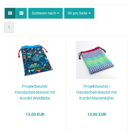
Sortieren nach
pro Seite
Sortieren nach
30 pro Seite
1
Projektbeutel/
Projektbeutel /
Handarbeitsbeutel mit
Handarbeitsbeutel mit
Kordel Waldliebe
Kordel Marienkäfer
13,00 EUR
13,00 EUR