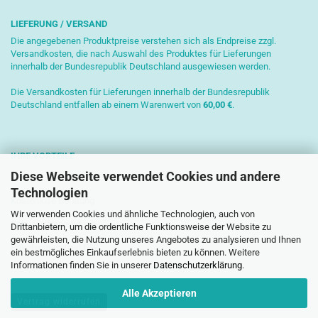
LIEFERUNG / VERSAND
Die angegebenen Produktpreise verstehen sich als Endpreise zzgl.
Versandkosten, die nach Auswahl des Produktes für Lieferungen
innerhalb der Bundesrepublik Deutschland ausgewiesen werden.
Die Versandkosten für Lieferungen innerhalb der Bundesrepublik
Deutschland entfallen ab einem Warenwert von
6
0,00 €
.
IHRE VORTEILE
Diese Webseite verwendet Cookies und andere
Sichere Zahlung mit SSL-Verschlüsselung
Technologien
Kostenlose Beratung
Wir verwenden Cookies und ähnliche Technologien, auch von
Schnelle Versendung
Drittanbietern, um die ordentliche Funktionsweise der Website zu
gewährleisten, die Nutzung unseres Angebotes zu analysieren und Ihnen
Paketversand mit DHL
ein bestmögliches Einkaufserlebnis bieten zu können. Weitere
Informationen finden Sie in unserer
Datenschutzerklärung
.
Alle Akzeptieren
Vertrag widerrufen