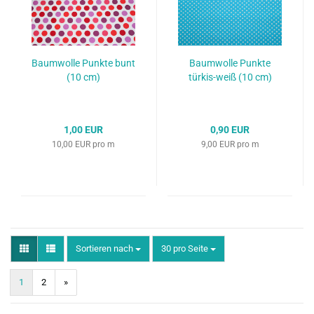
Baumwolle Punkte bunt
Baumwolle Punkte
(10 cm)
türkis-weiß (10 cm)
1,00 EUR
0,90 EUR
10,00 EUR pro m
9,00 EUR pro m
Sortieren nach
pro Seite
Sortieren nach
30 pro Seite
1
2
»