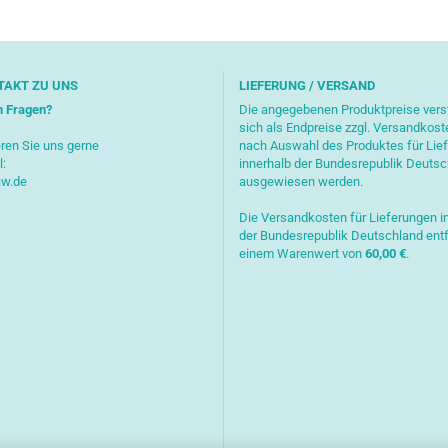
TAKT ZU UNS
LIEFERUNG / VERSAND
n Fragen?
Die angegebenen Produktpreise ver
sich als Endpreise zzgl. Versandkost
ren Sie uns gerne
nach Auswahl des Produktes für Lie
l:
innerhalb der Bundesrepublik Deuts
aw.de
ausgewiesen werden.
Die Versandkosten für Lieferungen i
der Bundesrepublik Deutschland entf
einem Warenwert von
6
0,00 €
.