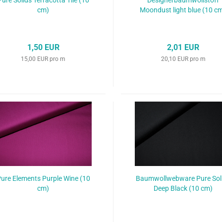
Pure Solids Terracotta Tile (10
Designerbaumwollstoff
cm)
Moondust light blue (10 c
1,50 EUR
2,01 EUR
15,00 EUR pro m
20,10 EUR pro m
ure Elements Purple Wine (10
Baumwollwebware Pure Sol
cm)
Deep Black (10 cm)