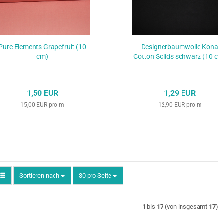
Pure Elements Grapefruit (10
Designerbaumwolle Kon
cm)
Cotton Solids schwarz (10 
1,50 EUR
1,29 EUR
15,00 EUR pro m
12,90 EUR pro m
Sortieren nach
pro Seite
Sortieren nach
30 pro Seite
1
bis
17
(von insgesamt
17