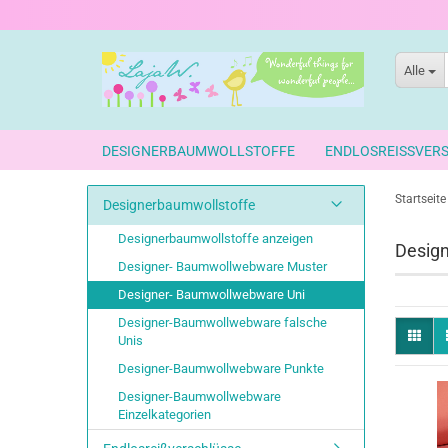
Alle
DESIGNERBAUMWOLLSTOFFE
ENDLOSREISSVER
Startseite
Designerbaumwollstoffe
Designerbaumwollstoffe anzeigen
Desig
Designer- Baumwollwebware Muster
Designer- Baumwollwebware Uni
Designer-Baumwollwebware falsche
Unis
Designer-Baumwollwebware Punkte
Designer-Baumwollwebware
Einzelkategorien