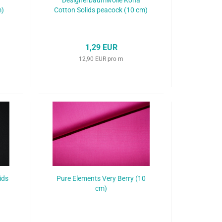
Designerbaumwolle Kona
m)
Cotton Solids peacock (10 cm)
1,29 EUR
12,90 EUR pro m
ids
Pure Elements Very Berry (10
cm)