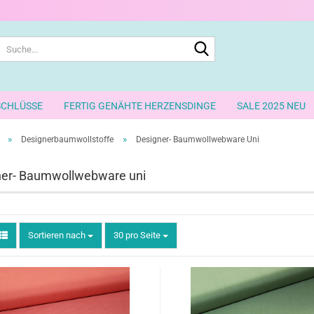
Suche...
SCHLÜSSE
FERTIG GENÄHTE HERZENSDINGE
SALE 2025 NEU
»
»
Designerbaumwollstoffe
Designer- Baumwollwebware Uni
ner- Baumwollwebware uni
Sortieren nach
pro Seite
Sortieren nach
30 pro Seite