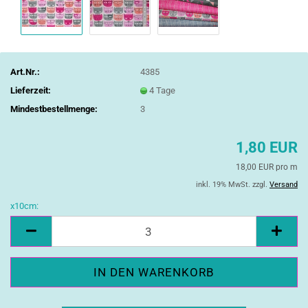
Art.Nr.:
4385
Lieferzeit:
4 Tage
Mindestbestellmenge:
3
1,80 EUR
18,00 EUR pro m
inkl. 19% MwSt. zzgl.
Versand
x10cm:
x10cm