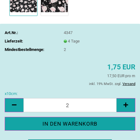
Art.Nr.:
4347
Lieferzeit:
4 Tage
Mindestbestellmenge:
2
1,75 EUR
17,50 EUR pro m
inkl. 19% MwSt. zzgl.
Versand
x10cm:
x10cm