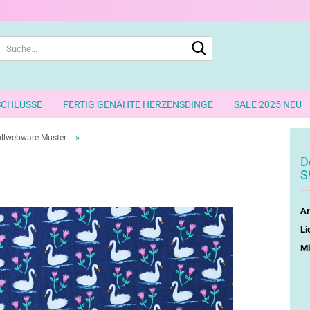
Suche...
SCHLÜSSE
FERTIG GENÄHTE HERZENSDINGE
SALE 2025 NEU
»
llwebware Muster
D
S
Ar
Li
Mi