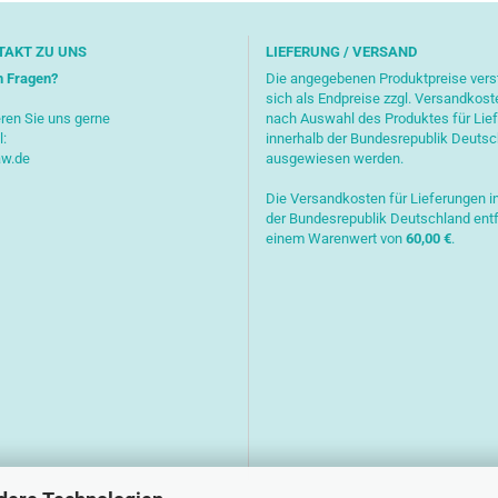
TAKT ZU UNS
LIEFERUNG / VERSAND
n Fragen?
Die angegebenen Produktpreise ver
sich als Endpreise zzgl. Versandkost
ren Sie uns gerne
nach Auswahl des Produktes für Lie
l:
innerhalb der Bundesrepublik Deuts
aw.de
ausgewiesen werden.
Die Versandkosten für Lieferungen i
der Bundesrepublik Deutschland entf
einem Warenwert von
6
0,00 €
.