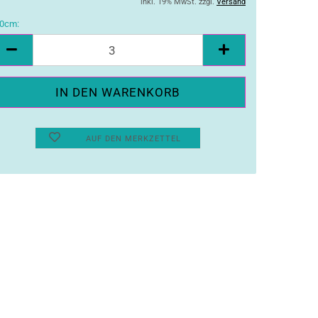
inkl. 19% MwSt. zzgl.
Versand
0cm:
10cm
AUF DEN MERKZETTEL