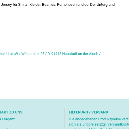
r Jersey für Shirts, Kleider, Beanies, Pumphosen und co. Der Untergrund
hal / LajaW / Wilhelmstr. 25 / D-91413 Neustadt an der Aisch /
TAKT ZU UNS
LIEFERUNG / VERSAND
n Fragen?
Die angegebenen Produktpreise ver
sich als Endpreise zzgl. Versandkost