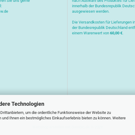
ren Sie uns gerne
nach Auswahl des Produktes für Lie
l:
innerhalb der Bundesrepublik Deuts
aw.de
ausgewiesen werden.
Die Versandkosten für Lieferungen i
der Bundesrepublik Deutschland entf
einem Warenwert von
6
0,00 €
.
dere Technologien
rittanbietern, um die ordentliche Funktionsweise der Website zu
n und Ihnen ein bestmögliches Einkaufserlebnis bieten zu können. Weitere
Webshop erstellen
mit Gambio.de © 2026