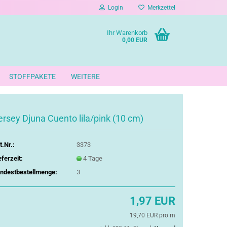
Login
Merkzettel
Ihr Warenkorb
0,00 EUR
STOFFPAKETE
WEITERE
ersey Djuna Cuento lila/pink (10 cm)
t.Nr.:
3373
eferzeit:
4 Tage
ndestbestellmenge:
3
1,97 EUR
19,70 EUR pro m