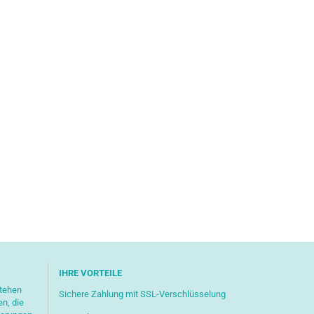
IHRE VORTEILE
stehen
Sichere Zahlung mit SSL-Verschlüsselung
en, die