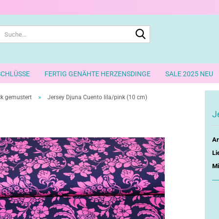
Suche...
SCHLÜSSE
FERTIG GENÄHTE HERZENSDINGE
SALE 2025 NEU
»
ock gemustert
Jersey Djuna Cuento lila/pink (10 cm)
J
Ar
Li
Mi