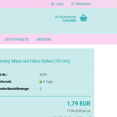
Login
Merkzettel
Ihr Warenkorb
0,00 EUR
STOFFPAKETE
WEITERE
ersey Maxi uni Hilco türkis (10 cm)
t.Nr.:
3029
eferzeit:
4 Tage
ndestbestellmenge:
3
1,79 EUR
17,90 EUR pro m