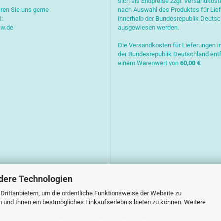
sich als Endpreise zzgl. Versandkost
ren Sie uns gerne
nach Auswahl des Produktes für Lie
l:
innerhalb der Bundesrepublik Deuts
aw.de
ausgewiesen werden.
Die Versandkosten für Lieferungen i
der Bundesrepublik Deutschland entf
einem Warenwert von
6
0,00 €
.
dere Technologien
rittanbietern, um die ordentliche Funktionsweise der Website zu
n und Ihnen ein bestmögliches Einkaufserlebnis bieten zu können. Weitere
Webshop erstellen
mit Gambio.de © 2026