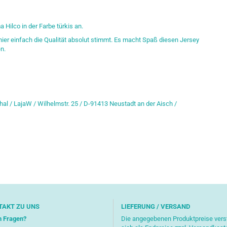
 Hilco in der Farbe türkis an.
 hier einfach die Qualität absolut stimmt. Es macht Spaß diesen Jersey
n.
hal / LajaW / Wilhelmstr. 25 / D-91413 Neustadt an der Aisch /
TAKT ZU UNS
LIEFERUNG / VERSAND
n Fragen?
Die angegebenen Produktpreise ver