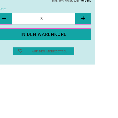
inkl. 19% MwSt. zzgl.
Versand
0cm:
10cm
AUF DEN MERKZETTEL