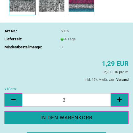
Art.Nr.:
5316
Lieferzeit:
4 Tage
Mindestbestellmenge:
3
1,29 EUR
12,90 EUR pro m
inkl. 19% MwSt. zzgl.
Versand
x10cm:
x10cm