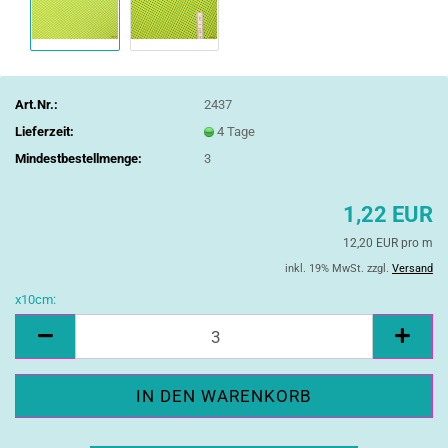
Art.Nr.:
2437
Lieferzeit:
4 Tage
Mindestbestellmenge:
3
1,22 EUR
12,20 EUR pro m
inkl. 19% MwSt. zzgl.
Versand
x10cm:
x10cm