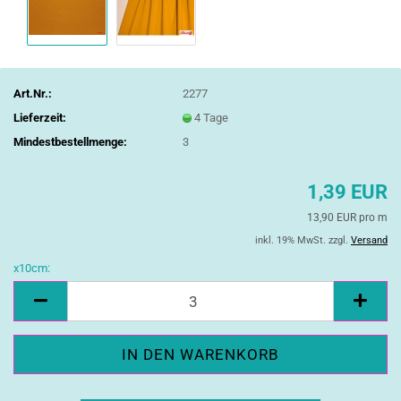
Art.Nr.:
2277
Lieferzeit:
4 Tage
Mindestbestellmenge:
3
1,39 EUR
13,90 EUR pro m
inkl. 19% MwSt. zzgl.
Versand
x10cm:
x10cm