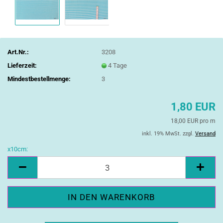
Art.Nr.:
3208
Lieferzeit:
4 Tage
Mindestbestellmenge:
3
1,80 EUR
18,00 EUR pro m
inkl. 19% MwSt. zzgl.
Versand
x10cm:
x10cm