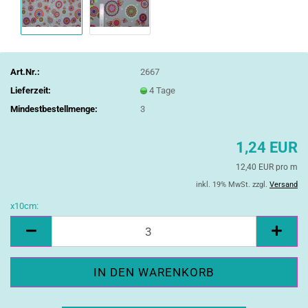
Art.Nr.:
2667
Lieferzeit:
4 Tage
Mindestbestellmenge:
3
1,24 EUR
12,40 EUR pro m
inkl. 19% MwSt. zzgl.
Versand
x10cm:
x10cm