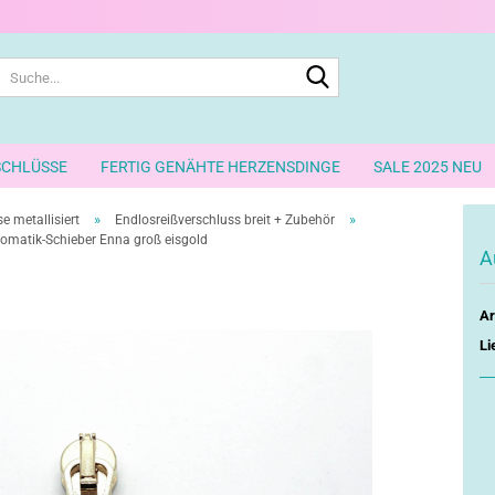
Suche...
SCHLÜSSE
FERTIG GENÄHTE HERZENSDINGE
SALE 2025 NEU
»
»
e metallisiert
Endlosreißverschluss breit + Zubehör
omatik-Schieber Enna groß eisgold
A
Ar
Li