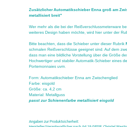
Zusätzlicher Automatikschieber Enna groß am Zwi
metallisiert breit"
Wer mehr als die bei der Reißverschlussmeterware bei
weiteres Design haben möchte, wird hier unter der Rubr
Bitte beachten, dass die Schieber unter dieser Rubrik
schmalen Reißverschlüsse geeignet sind. Auf dem zweit
dass man eine bildliche Vorstellung über die Größe de
Hochwertiger und stabiler Automatik-Schieber eines d
Portemonnaies uvm.
Form: Automatikschieber Enna am Zwischenglied
Farbe: eisgold
Größe: ca. 4,2 cm
Material: Metallguss
passt zur Schienenfarbe metallisiert eisgold
Angaben zur Produktsicherheit:
Hersteller/Verantwortlicher nach Art 19 GPSR: Christel Westp