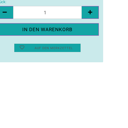
ück:
ück
AUF DEN MERKZETTEL