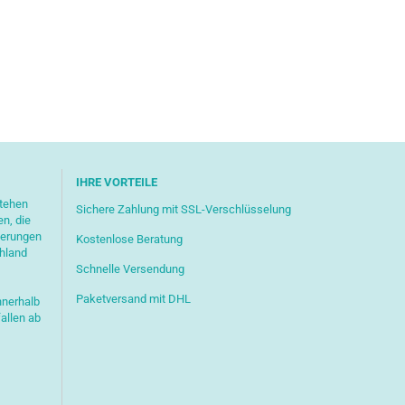
IHRE VORTEILE
stehen
Sichere Zahlung mit SSL-Verschlüsselung
en, die
ferungen
Kostenlose Beratung
chland
Schnelle Versendung
Paketversand mit DHL
nnerhalb
allen ab