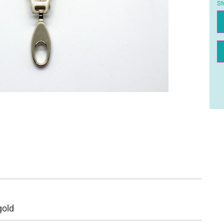
St
St
gold