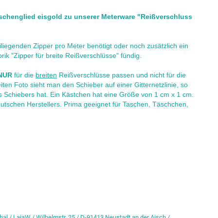
schenglied eisgold zu unserer Meterware "Reißverschluss
liegenden Zipper pro Meter benötigt oder noch zusätzlich ein
ik "Zipper für breite Reißverschlüsse" fündig.
NUR
für die
breiten
Reißverschlüsse passen und nicht für die
en Foto sieht man den Schieber auf einer Gitternetzlinie, so
s Schiebers hat. Ein Kästchen hat eine Größe von 1 cm x 1 cm.
eutschen Herstellers. Prima geeignet für Taschen, Täschchen,
hal / LajaW / Wilhelmstr. 25 / D-91413 Neustadt an der Aisch /