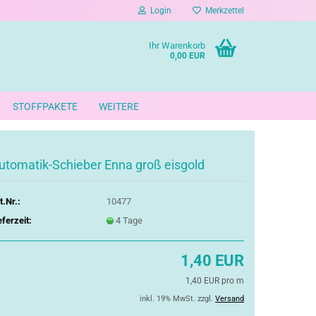
Login
Merkzettel
Ihr Warenkorb
0,00 EUR
STOFFPAKETE
WEITERE
utomatik-Schieber Enna groß eisgold
t.Nr.:
10477
eferzeit:
4 Tage
1,40 EUR
1,40 EUR pro m
inkl. 19% MwSt. zzgl.
Versand