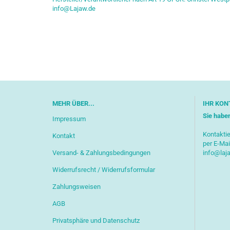
info@Lajaw.de
MEHR ÜBER...
IHR KON
Sie habe
Impressum
Kontaktie
Kontakt
per E-Mai
Versand- & Zahlungsbedingungen
info@laj
Widerrufsrecht / Widerrufsformular
Zahlungsweisen
AGB
Privatsphäre und Datenschutz