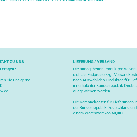
TAKT ZU UNS
LIEFERUNG / VERSAND
n Fragen?
Die angegebenen Produktpreise ver
sich als Endpreise zzgl. Versandkost
ren Sie uns gerne
nach Auswahl des Produktes für Lie
l:
innerhalb der Bundesrepublik Deuts
aw.de
ausgewiesen werden.
Die Versandkosten für Lieferungen i
der Bundesrepublik Deutschland entf
einem Warenwert von
6
0,00 €
.