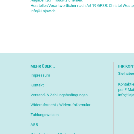
Angaben zur Produktsicherheit:
Hersteller/Verantwortlicher nach Art 19 GPSR: Christel Westp
info@Lajaw.de
MEHR ÜBER...
IHR KON
Sie habe
Impressum
Kontaktie
Kontakt
per E-Mai
Versand- & Zahlungsbedingungen
info@laj
Widerrufsrecht / Widerrufsformular
Zahlungsweisen
AGB