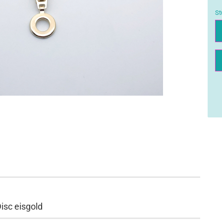
St
St
isc eisgold