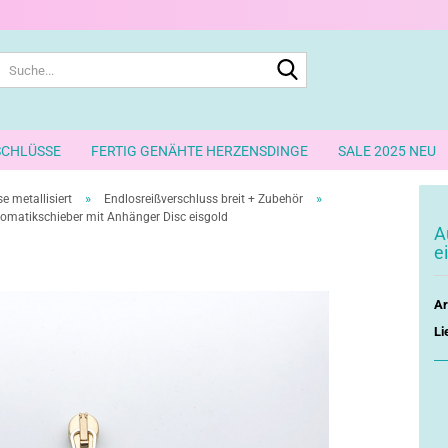
Suche...
SCHLÜSSE
FERTIG GENÄHTE HERZENSDINGE
SALE 2025 NEU
»
»
e metallisiert
Endlosreißverschluss breit + Zubehör
omatikschieber mit Anhänger Disc eisgold
A
e
Ar
Li