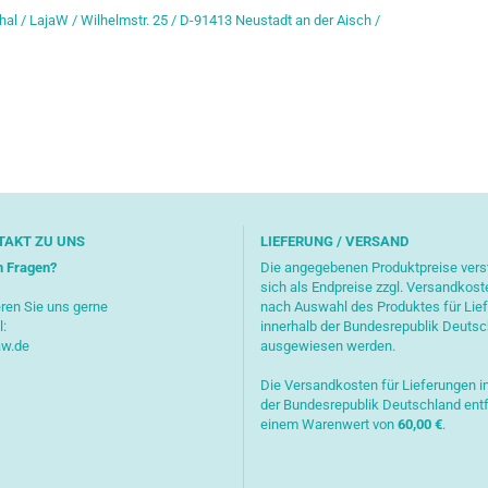
hal / LajaW / Wilhelmstr. 25 / D-91413 Neustadt an der Aisch /
TAKT ZU UNS
LIEFERUNG / VERSAND
n Fragen?
Die angegebenen Produktpreise ver
sich als Endpreise zzgl. Versandkost
ren Sie uns gerne
nach Auswahl des Produktes für Lie
l:
innerhalb der Bundesrepublik Deuts
aw.de
ausgewiesen werden.
Die Versandkosten für Lieferungen i
der Bundesrepublik Deutschland entf
einem Warenwert von
6
0,00 €
.