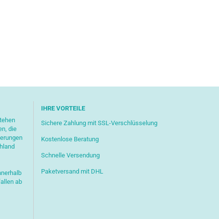
IHRE VORTEILE
stehen
Sichere Zahlung mit SSL-Verschlüsselung
en, die
ferungen
Kostenlose Beratung
chland
Schnelle Versendung
Paketversand mit DHL
nnerhalb
allen ab