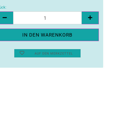
ück:
ück
AUF DEN MERKZETTEL