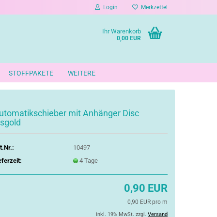
Login
Merkzettel
Ihr Warenkorb
0,00 EUR
STOFFPAKETE
WEITERE
utomatikschieber mit Anhänger Disc
isgold
t.Nr.:
10497
eferzeit:
4 Tage
0,90 EUR
0,90 EUR pro m
inkl. 19% MwSt. zzgl.
Versand