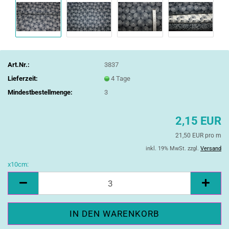
Art.Nr.:
3837
Lieferzeit:
4 Tage
Mindestbestellmenge:
3
2,15 EUR
21,50 EUR pro m
inkl. 19% MwSt. zzgl.
Versand
x10cm:
x10cm