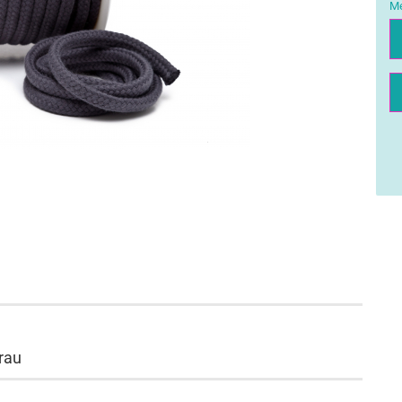
Me
Me
rau