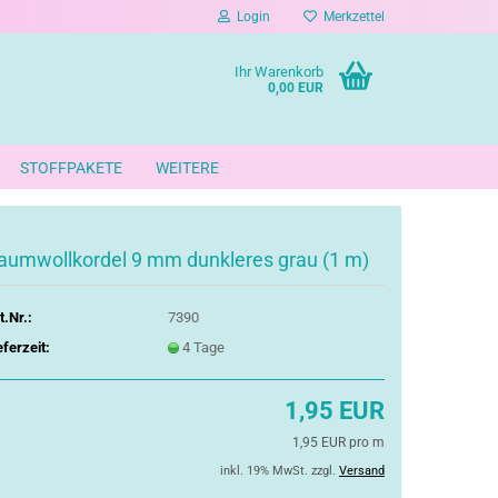
Login
Merkzettel
Ihr Warenkorb
0,00 EUR
STOFFPAKETE
WEITERE
aumwollkordel 9 mm dunkleres grau (1 m)
t.Nr.:
7390
eferzeit:
4 Tage
1,95 EUR
1,95 EUR pro m
inkl. 19% MwSt. zzgl.
Versand