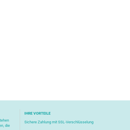
IHRE VORTEILE
stehen
Sichere Zahlung mit SSL-Verschlüsselung
en, die