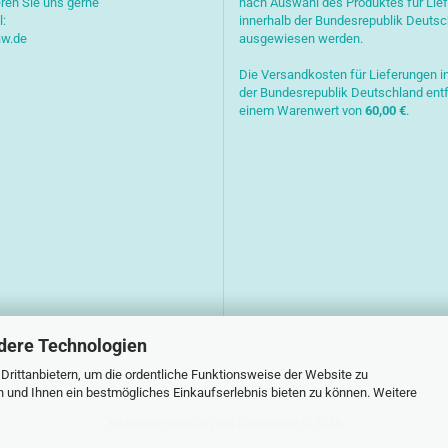
ren Sie uns gerne
nach Auswahl des Produktes für Lie
l:
innerhalb der Bundesrepublik Deuts
aw.de
ausgewiesen werden.
Die Versandkosten für Lieferungen i
der Bundesrepublik Deutschland entf
einem Warenwert von
6
0,00 €
.
dere Technologien
rittanbietern, um die ordentliche Funktionsweise der Website zu
n und Ihnen ein bestmögliches Einkaufserlebnis bieten zu können. Weitere
Webshop erstellen
mit Gambio.de © 2026