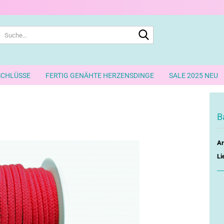
Suche...
SCHLÜSSE
FERTIG GENÄHTE HERZENSDINGE
SALE 2025 NEU
B
Ar
Li