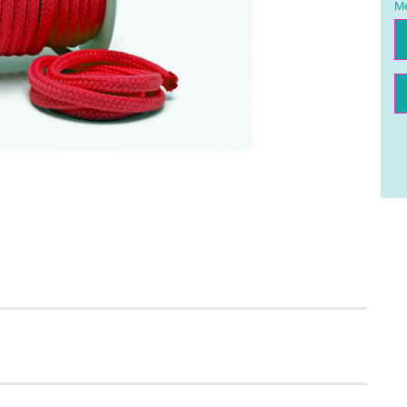
Me
Me