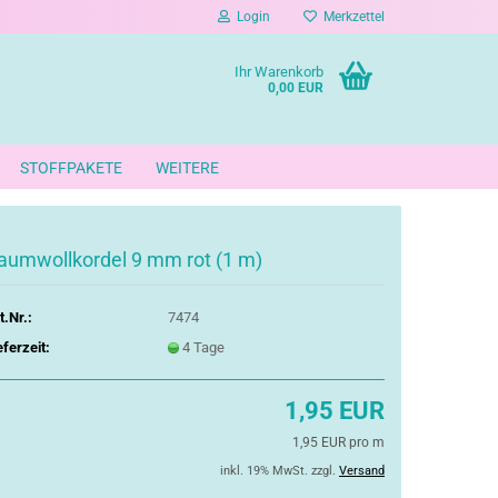
Login
Merkzettel
Ihr Warenkorb
0,00 EUR
STOFFPAKETE
WEITERE
aumwollkordel 9 mm rot (1 m)
t.Nr.:
7474
eferzeit:
4 Tage
1,95 EUR
1,95 EUR pro m
inkl. 19% MwSt. zzgl.
Versand