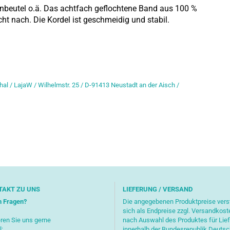
rnbeutel o.ä. Das achtfach geflochtene Band aus 100 %
ht nach. Die Kordel ist geschmeidig und stabil.
hal / LajaW / Wilhelmstr. 25 / D-91413 Neustadt an der Aisch /
TAKT ZU UNS
LIEFERUNG / VERSAND
n Fragen?
Die angegebenen Produktpreise ver
sich als Endpreise zzgl. Versandkost
ren Sie uns gerne
nach Auswahl des Produktes für Lie
l:
innerhalb der Bundesrepublik Deuts