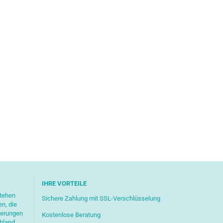
IHRE VORTEILE
stehen
Sichere Zahlung mit SSL-Verschlüsselung
en, die
ferungen
Kostenlose Beratung
chland