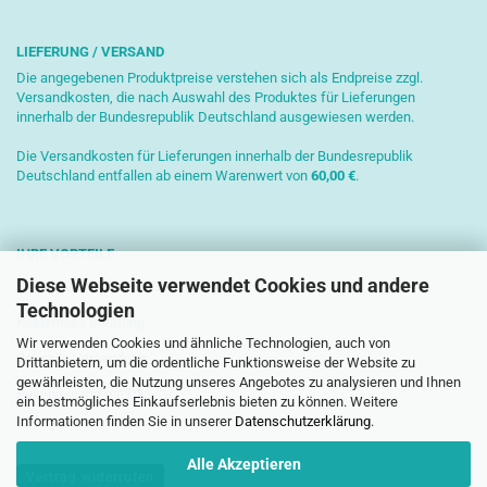
LIEFERUNG / VERSAND
Die angegebenen Produktpreise verstehen sich als Endpreise zzgl.
Versandkosten, die nach Auswahl des Produktes für Lieferungen
innerhalb der Bundesrepublik Deutschland ausgewiesen werden.
Die Versandkosten für Lieferungen innerhalb der Bundesrepublik
Deutschland entfallen ab einem Warenwert von
6
0,00 €
.
IHRE VORTEILE
Diese Webseite verwendet Cookies und andere
Sichere Zahlung mit SSL-Verschlüsselung
Technologien
Kostenlose Beratung
Wir verwenden Cookies und ähnliche Technologien, auch von
Schnelle Versendung
Drittanbietern, um die ordentliche Funktionsweise der Website zu
gewährleisten, die Nutzung unseres Angebotes zu analysieren und Ihnen
Paketversand mit DHL
ein bestmögliches Einkaufserlebnis bieten zu können. Weitere
Informationen finden Sie in unserer
Datenschutzerklärung
.
Alle Akzeptieren
Vertrag widerrufen