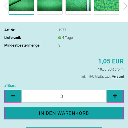
Art.Nr.:
1977
Lieferzeit:
4 Tage
Mindestbestellmenge:
3
1,05 EUR
10,50 EUR pro m
inkl. 19% MwSt. zzgl.
Versand
x10cm:
x10cm