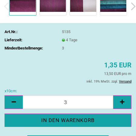
Art.Nr.:
5135
Lieferzeit:
4 Tage
Mindestbestellmenge:
3
1,35 EUR
13,50 EUR pro m
inkl. 19% MwSt. zzgl.
Versand
x10cm:
x10cm