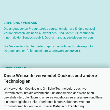
LIEFERUNG / VERSAND
Die angegebenen Produktpreise verstehen sich als Endpreise zzgl.
Versandkosten, die nach Auswahl des Produktes für Lieferungen
innerhalb der Bundesrepublik Deutschland ausgewiesen werden.
Die Versandkosten für Lieferungen innerhalb der Bundesrepublik
Deutschland entfallen ab einem Warenwert von
6
0,00 €
.
IHRE VORTEILE
Diese Webseite verwendet Cookies und andere
Sichere Zahlung mit SSL-Verschlüsselung
Technologien
Kostenlose Beratung
Wir verwenden Cookies und ähnliche Technologien, auch von
Schnelle Versendung
Drittanbietern, um die ordentliche Funktionsweise der Website zu
gewährleisten, die Nutzung unseres Angebotes zu analysieren und Ihnen
Paketversand mit DHL
ein bestmögliches Einkaufserlebnis bieten zu können. Weitere
Informationen finden Sie in unserer
Datenschutzerklärung
.