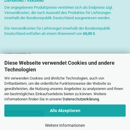
LIEFERUNG / VERSAND
Die angegebenen Produktpreise verstehen sich als Endpreise zzgl.
Versandkosten, die nach Auswahl des Produktes für Lieferungen
innerhalb der Bundesrepublik Deutschland ausgewiesen werden.
Die Versandkosten für Lieferungen innerhalb der Bundesrepublik
Deutschland entfallen ab einem Warenwert von
6
0,00 €
.
IHRE VORTEILE
Diese Webseite verwendet Cookies und andere
Sichere Zahlung mit SSL-Verschlüsselung
Technologien
Kostenlose Beratung
Wir verwenden Cookies und ähnliche Technologien, auch von
Schnelle Versendung
Drittanbietern, um die ordentliche Funktionsweise der Website zu
gewährleisten, die Nutzung unseres Angebotes zu analysieren und Ihnen
Paketversand mit DHL
ein bestmögliches Einkaufserlebnis bieten zu können. Weitere
Informationen finden Sie in unserer
Datenschutzerklärung
.
Alle Akzeptieren
Vertrag widerrufen
Weitere Informationen
Webshop erstellen
mit Gambio.de © 2026