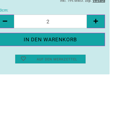
inkl. 19% MwSt. zzgl.
Versand
0cm:
10cm
AUF DEN MERKZETTEL