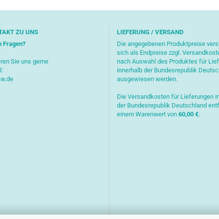
TAKT ZU UNS
LIEFERUNG / VERSAND
n Fragen?
Die angegebenen Produktpreise ver
sich als Endpreise zzgl. Versandkost
ren Sie uns gerne
nach Auswahl des Produktes für Lie
l:
innerhalb der Bundesrepublik Deuts
aw.de
ausgewiesen werden.
Die Versandkosten für Lieferungen i
der Bundesrepublik Deutschland entf
einem Warenwert von
6
0,00 €
.