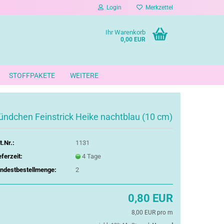
Login
Merkzettel
Ihr Warenkorb
0,00 EUR
STOFFPAKETE
WEITERE
ündchen Feinstrick Heike nachtblau (10 cm)
t.Nr.:
1131
eferzeit:
4 Tage
ndestbestellmenge:
2
0,80 EUR
8,00 EUR pro m