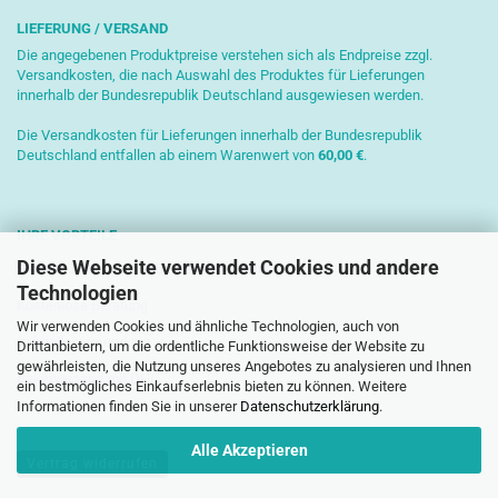
LIEFERUNG / VERSAND
Die angegebenen Produktpreise verstehen sich als Endpreise zzgl.
Versandkosten, die nach Auswahl des Produktes für Lieferungen
innerhalb der Bundesrepublik Deutschland ausgewiesen werden.
Die Versandkosten für Lieferungen innerhalb der Bundesrepublik
Deutschland entfallen ab einem Warenwert von
6
0,00 €
.
IHRE VORTEILE
Diese Webseite verwendet Cookies und andere
Sichere Zahlung mit SSL-Verschlüsselung
Technologien
Kostenlose Beratung
Wir verwenden Cookies und ähnliche Technologien, auch von
Schnelle Versendung
Drittanbietern, um die ordentliche Funktionsweise der Website zu
gewährleisten, die Nutzung unseres Angebotes zu analysieren und Ihnen
Paketversand mit DHL
ein bestmögliches Einkaufserlebnis bieten zu können. Weitere
Informationen finden Sie in unserer
Datenschutzerklärung
.
Alle Akzeptieren
Vertrag widerrufen