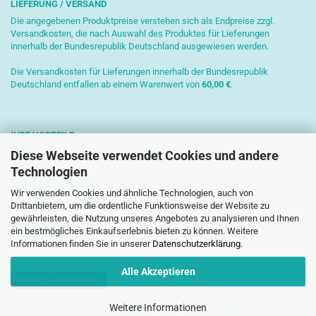
LIEFERUNG / VERSAND
Die angegebenen Produktpreise verstehen sich als Endpreise zzgl.
Versandkosten, die nach Auswahl des Produktes für Lieferungen
innerhalb der Bundesrepublik Deutschland ausgewiesen werden.
Die Versandkosten für Lieferungen innerhalb der Bundesrepublik
Deutschland entfallen ab einem Warenwert von
6
0,00 €
.
IHRE VORTEILE
Diese Webseite verwendet Cookies und andere
Sichere Zahlung mit SSL-Verschlüsselung
Technologien
Kostenlose Beratung
Wir verwenden Cookies und ähnliche Technologien, auch von
Schnelle Versendung
Drittanbietern, um die ordentliche Funktionsweise der Website zu
gewährleisten, die Nutzung unseres Angebotes zu analysieren und Ihnen
Paketversand mit DHL
ein bestmögliches Einkaufserlebnis bieten zu können. Weitere
Informationen finden Sie in unserer
Datenschutzerklärung
.
Alle Akzeptieren
Vertrag widerrufen
Weitere Informationen