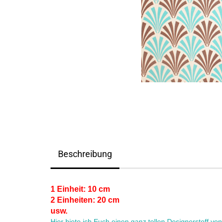
Beschreibung
1 Einheit: 10 cm
2 Einheiten: 20 cm
usw.
Hier biete ich Euch einen ganz tollen Designerstoff v