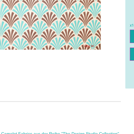
x1
x
on Camelot Fabrics aus der Reihe "The Design Studio Collection"