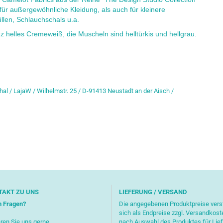
für außergewöhnliche Kleidung, als auch für kleinere
llen, Schlauchschals u.a.
 helles Cremeweiß, die Muscheln sind helltürkis und hellgrau.
hal / LajaW / Wilhelmstr. 25 / D-91413 Neustadt an der Aisch /
TAKT ZU UNS
LIEFERUNG / VERSAND
n Fragen?
Die angegebenen Produktpreise ver
sich als Endpreise zzgl. Versandkost
ren Sie uns gerne
nach Auswahl des Produktes für Lie