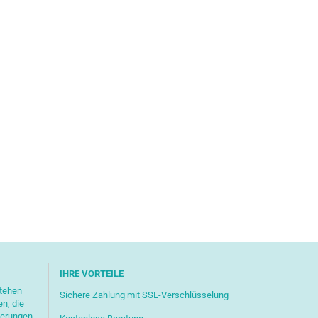
IHRE VORTEILE
stehen
Sichere Zahlung mit SSL-Verschlüsselung
en, die
ferungen