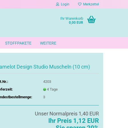
Login
Merkzettel
Ihr Warenkorb
0,00 EUR
STOFFPAKETE
WEITERE
amelot Design Studio Muscheln (10 cm)
t.Nr.:
4203
eferzeit:
4 Tage
ndestbestellmenge:
3
Unser Normalpreis 1,40 EUR
Ihr Preis 1,12 EUR
Sie sparen 20%