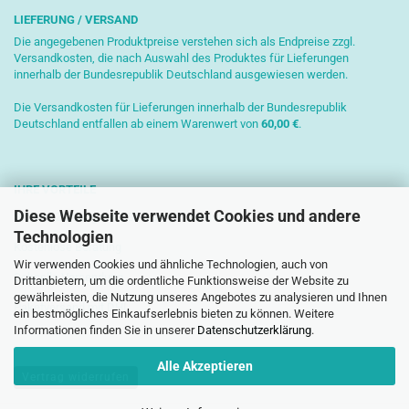
LIEFERUNG / VERSAND
Die angegebenen Produktpreise verstehen sich als Endpreise zzgl.
Versandkosten, die nach Auswahl des Produktes für Lieferungen
innerhalb der Bundesrepublik Deutschland ausgewiesen werden.
Die Versandkosten für Lieferungen innerhalb der Bundesrepublik
Deutschland entfallen ab einem Warenwert von
6
0,00 €
.
IHRE VORTEILE
Diese Webseite verwendet Cookies und andere
Sichere Zahlung mit SSL-Verschlüsselung
Technologien
Kostenlose Beratung
Wir verwenden Cookies und ähnliche Technologien, auch von
Schnelle Versendung
Drittanbietern, um die ordentliche Funktionsweise der Website zu
gewährleisten, die Nutzung unseres Angebotes zu analysieren und Ihnen
Paketversand mit DHL
ein bestmögliches Einkaufserlebnis bieten zu können. Weitere
Informationen finden Sie in unserer
Datenschutzerklärung
.
Alle Akzeptieren
Vertrag widerrufen