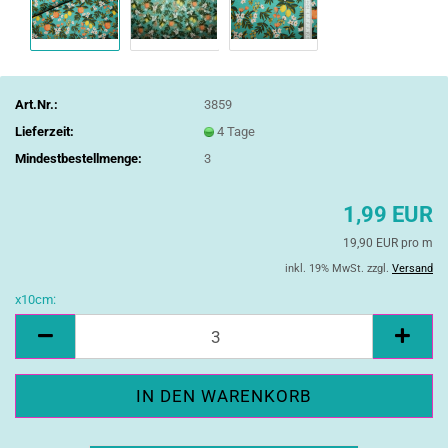
Art.Nr.:
3859
Lieferzeit:
4 Tage
Mindestbestellmenge:
3
1,99 EUR
19,90 EUR pro m
inkl. 19% MwSt. zzgl.
Versand
x10cm:
x10cm