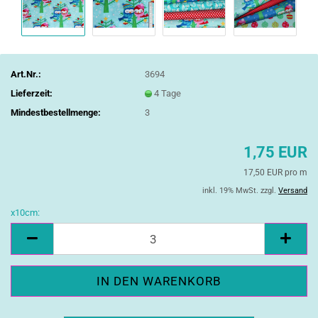
Art.Nr.:
3694
Lieferzeit:
4 Tage
Mindestbestellmenge:
3
1,75 EUR
17,50 EUR pro m
inkl. 19% MwSt. zzgl.
Versand
x10cm:
x10cm