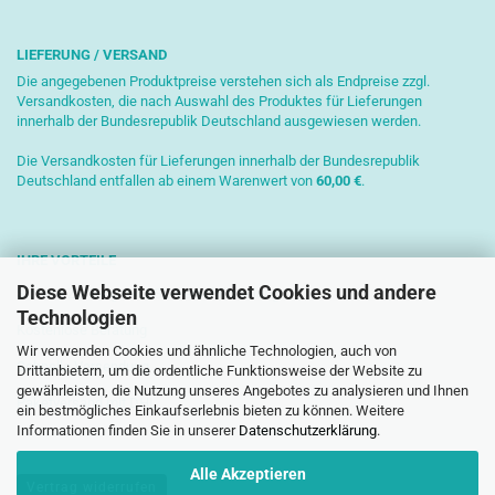
LIEFERUNG / VERSAND
Die angegebenen Produktpreise verstehen sich als Endpreise zzgl.
Versandkosten, die nach Auswahl des Produktes für Lieferungen
innerhalb der Bundesrepublik Deutschland ausgewiesen werden.
Die Versandkosten für Lieferungen innerhalb der Bundesrepublik
Deutschland entfallen ab einem Warenwert von
6
0,00 €
.
IHRE VORTEILE
Diese Webseite verwendet Cookies und andere
Sichere Zahlung mit SSL-Verschlüsselung
Technologien
Kostenlose Beratung
Wir verwenden Cookies und ähnliche Technologien, auch von
Schnelle Versendung
Drittanbietern, um die ordentliche Funktionsweise der Website zu
gewährleisten, die Nutzung unseres Angebotes zu analysieren und Ihnen
Paketversand mit DHL
ein bestmögliches Einkaufserlebnis bieten zu können. Weitere
Informationen finden Sie in unserer
Datenschutzerklärung
.
Alle Akzeptieren
Vertrag widerrufen