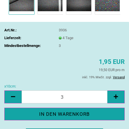
Art.Nr.:
3936
Lieferzeit:
4 Tage
Mindestbestellmenge:
3
1,95 EUR
19,50 EUR pro m
inkl. 19% MwSt. zzgl.
Versand
x10cm:
x10cm