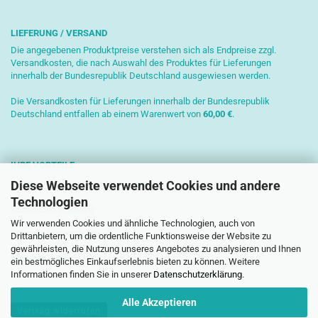
LIEFERUNG / VERSAND
Die angegebenen Produktpreise verstehen sich als Endpreise zzgl.
Versandkosten, die nach Auswahl des Produktes für Lieferungen
innerhalb der Bundesrepublik Deutschland ausgewiesen werden.
Die Versandkosten für Lieferungen innerhalb der Bundesrepublik
Deutschland entfallen ab einem Warenwert von
6
0,00 €
.
IHRE VORTEILE
Diese Webseite verwendet Cookies und andere
Sichere Zahlung mit SSL-Verschlüsselung
Technologien
Kostenlose Beratung
Wir verwenden Cookies und ähnliche Technologien, auch von
Schnelle Versendung
Drittanbietern, um die ordentliche Funktionsweise der Website zu
gewährleisten, die Nutzung unseres Angebotes zu analysieren und Ihnen
Paketversand mit DHL
ein bestmögliches Einkaufserlebnis bieten zu können. Weitere
Informationen finden Sie in unserer
Datenschutzerklärung
.
Alle Akzeptieren
Vertrag widerrufen