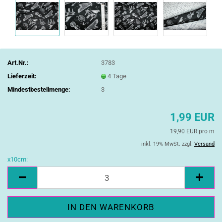
Art.Nr.:
3783
Lieferzeit:
4 Tage
Mindestbestellmenge:
3
1,99 EUR
19,90 EUR pro m
inkl. 19% MwSt. zzgl.
Versand
x10cm:
x10cm