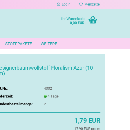
Login
Merkzettel
Ihr Warenkorb
0,00 EUR
STOFFPAKETE
WEITERE
esignerbaumwollstoff Floralism Azur (10
m)
t.Nr.:
4302
eferzeit:
4 Tage
ndestbestellmenge:
2
1,79 EUR
17,90 EUR pro m