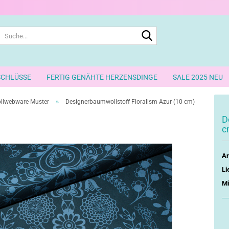
Suche...
SCHLÜSSE
FERTIG GENÄHTE HERZENSDINGE
SALE 2025 NEU
»
llwebware Muster
Designerbaumwollstoff Floralism Azur (10 cm)
D
c
Ar
Li
Mi