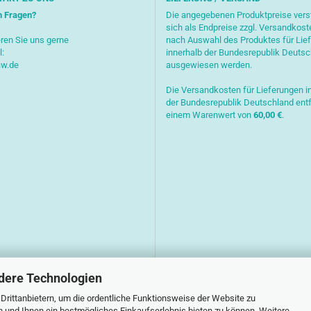
n Fragen?
Die angegebenen Produktpreise ver
sich als Endpreise zzgl. Versandkost
ren Sie uns gerne
nach Auswahl des Produktes für Lie
l:
innerhalb der Bundesrepublik Deuts
aw.de
ausgewiesen werden.
Die Versandkosten für Lieferungen i
der Bundesrepublik Deutschland entf
einem Warenwert von
6
0,00 €
.
dere Technologien
rittanbietern, um die ordentliche Funktionsweise der Website zu
n und Ihnen ein bestmögliches Einkaufserlebnis bieten zu können. Weitere