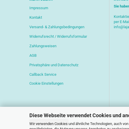
Sie habe
Impressum
Kontaktie
Kontakt
per E-Mai
Versand- & Zahlungsbedingungen
info@laj
Widerrufsrecht / Widerrufsformular
Zahlungsweisen
AGB
Privatsphäre und Datenschutz
Callback Service
Cookie Einstellungen
Diese Webseite verwendet Cookies und an
Vertrag widerrufen
Wir verwenden Cookies und ähnliche Technologien, auch von D
gewährleisten, die Nutzung unseres Angebotes zu analysiere