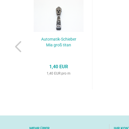
Automatik-Schieber
Mia groß titan
1,40 EUR
1,40 EUR pro m
MEHR ÜBER...
IHR KON