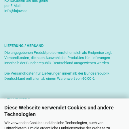
Kontaktieren Sie uns gerne
per E-Mail:
info@lajaw.de
LIEFERUNG / VERSAND
Die angegebenen Produktpreise verstehen sich als Endpreise zzgl.
Versandkosten, die nach Auswahl des Produktes für Lieferungen
innerhalb der Bundesrepublik Deutschland ausgewiesen werden.
Die Versandkosten für Lieferungen innerhalb der Bundesrepublik
Deutschland entfallen ab einem Warenwert von
6
0,00 €
.
IHRE VORTEILE
Diese Webseite verwendet Cookies und andere
Sichere Zahlung mit SSL-Verschlüsselung
Technologien
Kostenlose Beratung
Wir verwenden Cookies und ähnliche Technologien, auch von
Schnelle Versendung
Drittanbietern, um die ordentliche Funktionsweise der Website zu