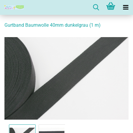
Gurtband Baumwolle 40mm dunkelgrau (1 m)