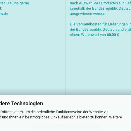
ren Sie uns gerne
nach Auswahl des Produktes für Lie
l:
innerhalb der Bundesrepublik Deuts
aw.de
ausgewiesen werden.
Die Versandkosten für Lieferungen i
der Bundesrepublik Deutschland entf
einem Warenwert von
6
0,00 €
.
dere Technologien
rittanbietern, um die ordentliche Funktionsweise der Website zu
n und Ihnen ein bestmögliches Einkaufserlebnis bieten zu können. Weitere
Webshop erstellen
mit Gambio.de © 2026