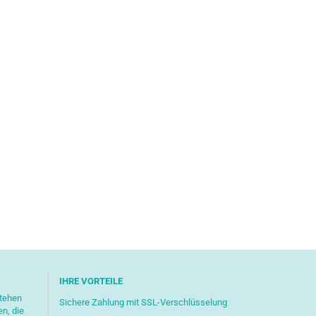
IHRE VORTEILE
stehen
Sichere Zahlung mit SSL-Verschlüsselung
en, die