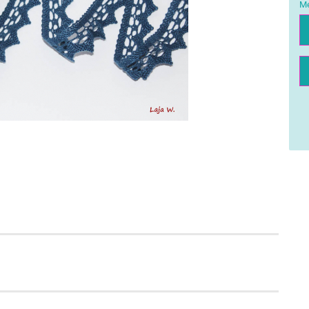
Me
Me