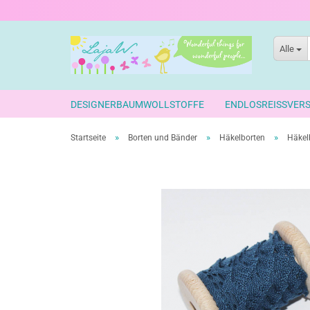
Alle
DESIGNERBAUMWOLLSTOFFE
ENDLOSREISSVER
»
»
»
Startseite
Borten und Bänder
Häkelborten
Häkel