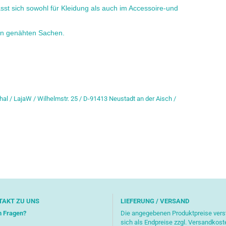
lässt sich sowohl für Kleidung als auch im Accessoire-und
ren genähten Sachen.
hal / LajaW / Wilhelmstr. 25 / D-91413 Neustadt an der Aisch /
TAKT ZU UNS
LIEFERUNG / VERSAND
n Fragen?
Die angegebenen Produktpreise ver
sich als Endpreise zzgl. Versandkost