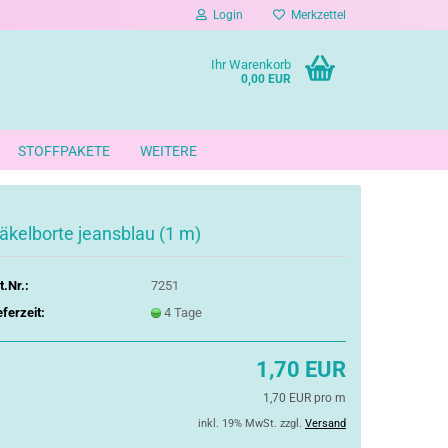
Login
Merkzettel
Ihr Warenkorb
0,00 EUR
STOFFPAKETE
WEITERE
äkelborte jeansblau (1 m)
t.Nr.:
7251
eferzeit:
4 Tage
1,70 EUR
1,70 EUR pro m
inkl. 19% MwSt. zzgl.
Versand