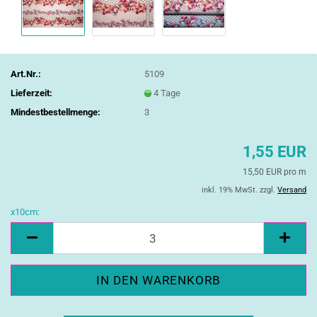
Art.Nr.:
5109
Lieferzeit:
4 Tage
Mindestbestellmenge:
3
1,55 EUR
15,50 EUR pro m
inkl. 19% MwSt. zzgl.
Versand
x10cm:
x10cm