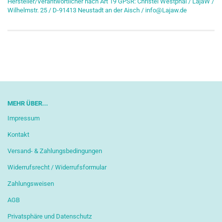
Hersteller/Verantwortlicher nach Art 19 GPSR: Christel Westphal / LajaW /
Wilhelmstr. 25 / D-91413 Neustadt an der Aisch / info@Lajaw.de
MEHR ÜBER...
Impressum
Kontakt
Versand- & Zahlungsbedingungen
Widerrufsrecht / Widerrufsformular
Zahlungsweisen
AGB
Privatsphäre und Datenschutz