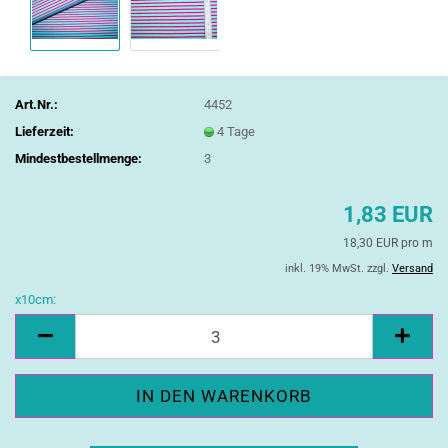
Art.Nr.:
4452
Lieferzeit:
4 Tage
Mindestbestellmenge:
3
1,83 EUR
18,30 EUR pro m
inkl. 19% MwSt. zzgl.
Versand
x10cm:
x10cm