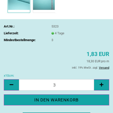
Art.Nr.:
5323
Lieferzeit:
4 Tage
Mindestbestellmenge:
3
1,83 EUR
18,30 EUR pro m
inkl. 19% MwSt. zzgl.
Versand
x10cm:
x10cm