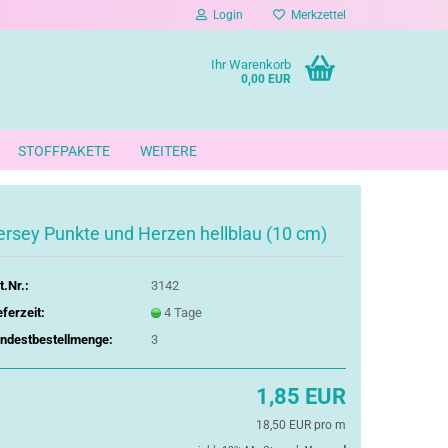
Login
Merkzettel
Ihr Warenkorb
0,00 EUR
STOFFPAKETE
WEITERE
ersey Punkte und Herzen hellblau (10 cm)
t.Nr.:
3142
eferzeit:
4 Tage
ndestbestellmenge:
3
1,85 EUR
18,50 EUR pro m