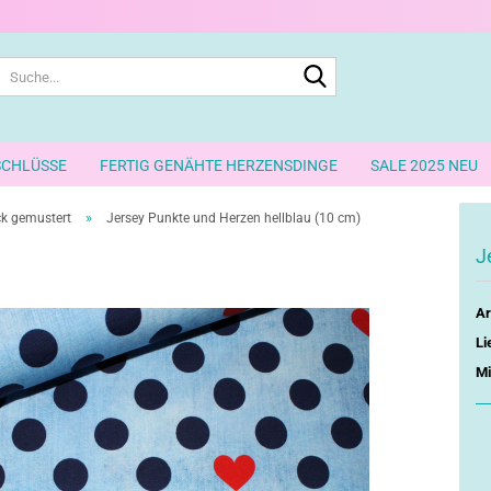
Suche...
SCHLÜSSE
FERTIG GENÄHTE HERZENSDINGE
SALE 2025 NEU
»
ock gemustert
Jersey Punkte und Herzen hellblau (10 cm)
J
Ar
Li
Mi