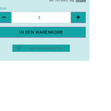
inkl. 19% MwSt. zzgl.
Versand
0cm:
10cm
AUF DEN MERKZETTEL