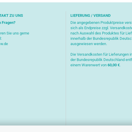
TAKT ZU UNS
LIEFERUNG / VERSAND
n Fragen?
Die angegebenen Produktpreise ver
sich als Endpreise zzgl. Versandkost
ren Sie uns gerne
nach Auswahl des Produktes für Lie
l:
innerhalb der Bundesrepublik Deuts
aw.de
ausgewiesen werden.
Die Versandkosten für Lieferungen i
der Bundesrepublik Deutschland entf
einem Warenwert von
6
0,00 €
.