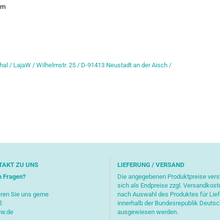
mm
hal / LajaW / Wilhelmstr. 25 / D-91413 Neustadt an der Aisch /
TAKT ZU UNS
LIEFERUNG / VERSAND
n Fragen?
Die angegebenen Produktpreise ver
sich als Endpreise zzgl. Versandkost
ren Sie uns gerne
nach Auswahl des Produktes für Lie
l:
innerhalb der Bundesrepublik Deuts
aw.de
ausgewiesen werden.