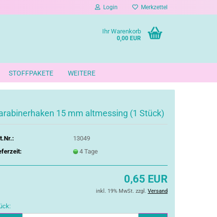
Login
Merkzettel
Ihr Warenkorb
0,00 EUR
STOFFPAKETE
WEITERE
arabinerhaken 15 mm altmessing (1 Stück)
t.Nr.:
13049
eferzeit:
4 Tage
0,65 EUR
inkl. 19% MwSt. zzgl.
Versand
ück: