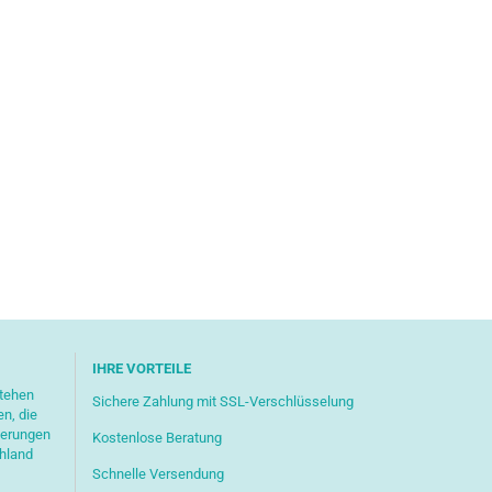
IHRE VORTEILE
stehen
Sichere Zahlung mit SSL-Verschlüsselung
en, die
ferungen
Kostenlose Beratung
chland
Schnelle Versendung