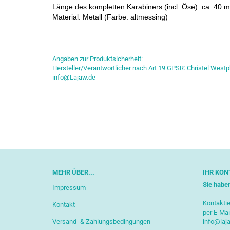
Länge des kompletten Karabiners (incl. Öse): ca. 40 
Material: Metall (Farbe: altmessing)
Angaben zur Produktsicherheit:
Hersteller/Verantwortlicher nach Art 19 GPSR: Christel Westp
info@Lajaw.de
MEHR ÜBER...
IHR KON
Sie habe
Impressum
Kontaktie
Kontakt
per E-Mai
Versand- & Zahlungsbedingungen
info@laj