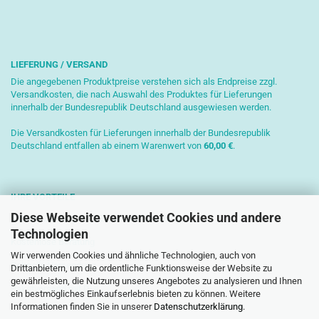
LIEFERUNG / VERSAND
Die angegebenen Produktpreise verstehen sich als Endpreise zzgl.
Versandkosten, die nach Auswahl des Produktes für Lieferungen
innerhalb der Bundesrepublik Deutschland ausgewiesen werden.
Die Versandkosten für Lieferungen innerhalb der Bundesrepublik
Deutschland entfallen ab einem Warenwert von
6
0,00 €
.
IHRE VORTEILE
Diese Webseite verwendet Cookies und andere
Sichere Zahlung mit SSL-Verschlüsselung
Technologien
Kostenlose Beratung
Wir verwenden Cookies und ähnliche Technologien, auch von
Schnelle Versendung
Drittanbietern, um die ordentliche Funktionsweise der Website zu
gewährleisten, die Nutzung unseres Angebotes zu analysieren und Ihnen
Paketversand mit DHL
ein bestmögliches Einkaufserlebnis bieten zu können. Weitere
Informationen finden Sie in unserer
Datenschutzerklärung
.