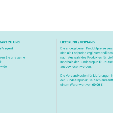
TAKT ZU UNS
LIEFERUNG / VERSAND
n Fragen?
Die angegebenen Produktpreise ver
sich als Endpreise zzgl. Versandkost
ren Sie uns gerne
nach Auswahl des Produktes für Lie
l:
innerhalb der Bundesrepublik Deuts
aw.de
ausgewiesen werden.
Die Versandkosten für Lieferungen i
der Bundesrepublik Deutschland entf
einem Warenwert von
6
0,00 €
.