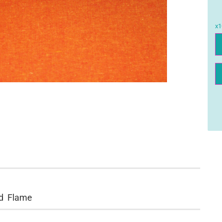
x1
x
ed Flame