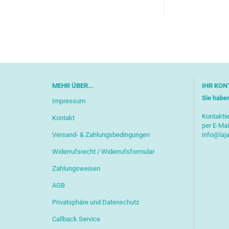
MEHR ÜBER...
IHR KON
Sie habe
Impressum
Kontaktie
Kontakt
per E-Mai
Versand- & Zahlungsbedingungen
info@laj
Widerrufsrecht / Widerrufsformular
Zahlungsweisen
AGB
Privatsphäre und Datenschutz
Callback Service