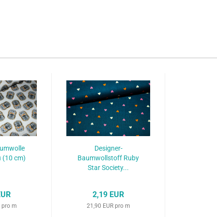
aumwolle
Designer-
u (10 cm)
Baumwollstoff Ruby
Star Society...
EUR
2,19 EUR
 pro m
21,90 EUR pro m