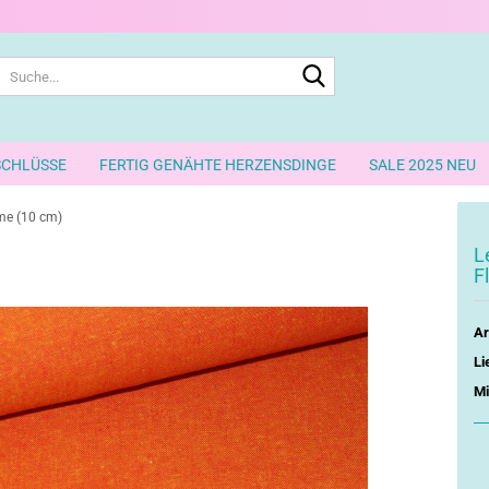
Suche...
SCHLÜSSE
FERTIG GENÄHTE HERZENSDINGE
SALE 2025 NEU
me (10 cm)
L
F
Ar
Li
Mi