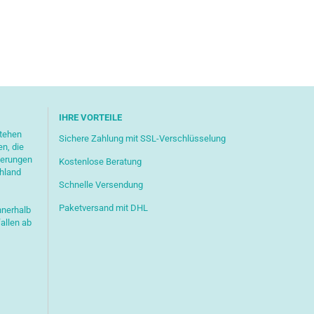
IHRE VORTEILE
stehen
Sichere Zahlung mit SSL-Verschlüsselung
en, die
ferungen
Kostenlose Beratung
chland
Schnelle Versendung
Paketversand mit DHL
nnerhalb
allen ab