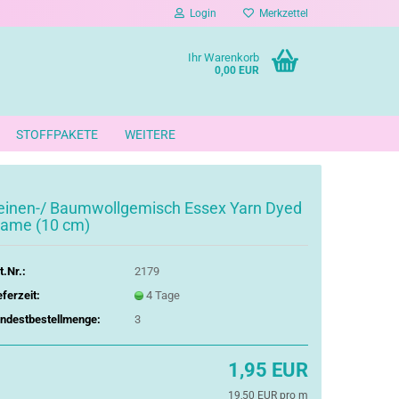
Login
Merkzettel
Ihr Warenkorb
0,00 EUR
STOFFPAKETE
WEITERE
einen-/ Baumwollgemisch Essex Yarn Dyed
lame (10 cm)
t.Nr.:
2179
eferzeit:
4 Tage
ndestbestellmenge:
3
1,95 EUR
19,50 EUR pro m