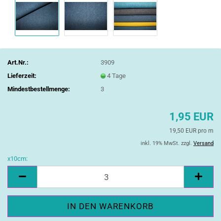
Art.Nr.:
3909
Lieferzeit:
4 Tage
Mindestbestellmenge:
3
1,95 EUR
19,50 EUR pro m
inkl. 19% MwSt. zzgl.
Versand
x10cm:
x10cm