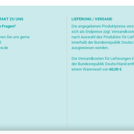
TAKT ZU UNS
LIEFERUNG / VERSAND
n Fragen?
Die angegebenen Produktpreise ver
sich als Endpreise zzgl. Versandkost
ren Sie uns gerne
nach Auswahl des Produktes für Lie
l:
innerhalb der Bundesrepublik Deuts
aw.de
ausgewiesen werden.
Die Versandkosten für Lieferungen i
der Bundesrepublik Deutschland entf
einem Warenwert von
6
0,00 €
.