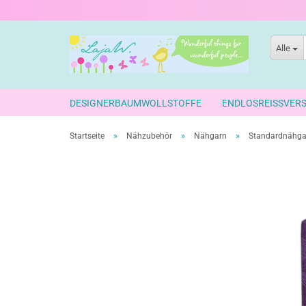
Alle
DESIGNERBAUMWOLLSTOFFE
ENDLOSREISSVER
»
»
»
Startseite
Nähzubehör
Nähgarn
Standardnähgar