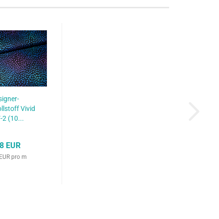
igner-
stoff Vivid
-2 (10...
18 EUR
 EUR pro m