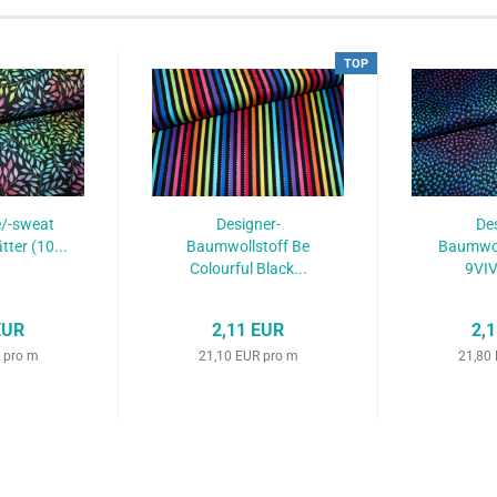
TOP
e/-sweat
Designer-
Des
tter (10...
Baumwollstoff Be
Baumwoll
Colourful Black...
9VIV
EUR
2,11 EUR
2,
 pro m
21,10 EUR pro m
21,80