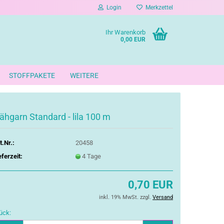
Login
Merkzettel
Ihr Warenkorb
0,00 EUR
STOFFPAKETE
WEITERE
ähgarn Standard - lila 100 m
t.Nr.:
20458
eferzeit:
4 Tage
0,70 EUR
inkl. 19% MwSt. zzgl.
Versand
ück: