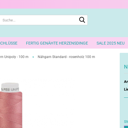
Suche...
SCHLÜSSE
FERTIG GENÄHTE HERZENSDINGE
SALE 2025 NEU
»
n Unipoly - 100 m
Nähgarn Standard - rosenholz 100 m
N
Ar
Li
St