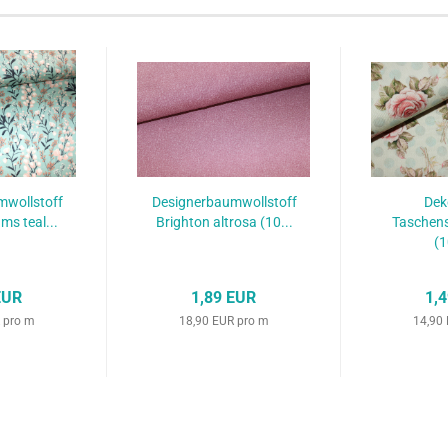
mwollstoff
Designerbaumwollstoff
Dek
ms teal...
Brighton altrosa (10...
Taschens
(1
EUR
1,89 EUR
1,
 pro m
18,90 EUR pro m
14,90