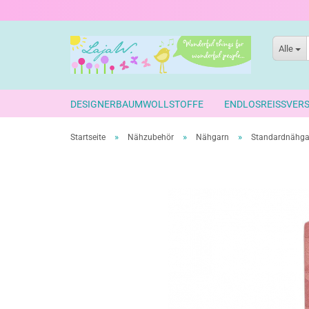
Alle
DESIGNERBAUMWOLLSTOFFE
ENDLOSREISSVER
»
»
»
Startseite
Nähzubehör
Nähgarn
Standardnähgar