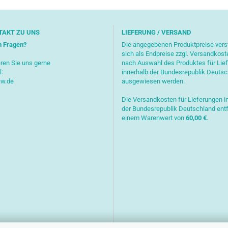
TAKT ZU UNS
LIEFERUNG / VERSAND
n Fragen?
Die angegebenen Produktpreise ver
sich als Endpreise zzgl. Versandkost
ren Sie uns gerne
nach Auswahl des Produktes für Lie
l:
innerhalb der Bundesrepublik Deuts
aw.de
ausgewiesen werden.
Die Versandkosten für Lieferungen i
der Bundesrepublik Deutschland entf
einem Warenwert von
6
0,00 €
.