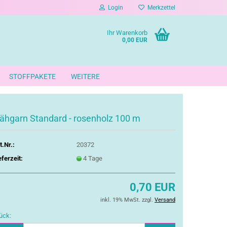
Login
Merkzettel
Ihr Warenkorb
0,00 EUR
STOFFPAKETE
WEITERE
ähgarn Standard - rosenholz 100 m
t.Nr.:
20372
eferzeit:
4 Tage
0,70 EUR
inkl. 19% MwSt. zzgl.
Versand
ück: