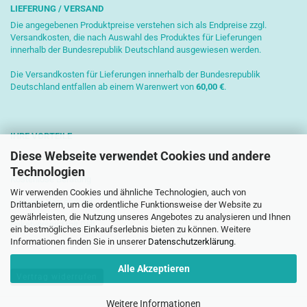
LIEFERUNG / VERSAND
Die angegebenen Produktpreise verstehen sich als Endpreise zzgl.
Versandkosten, die nach Auswahl des Produktes für Lieferungen
innerhalb der Bundesrepublik Deutschland ausgewiesen werden.
Die Versandkosten für Lieferungen innerhalb der Bundesrepublik
Deutschland entfallen ab einem Warenwert von
6
0,00 €
.
IHRE VORTEILE
Diese Webseite verwendet Cookies und andere
Sichere Zahlung mit SSL-Verschlüsselung
Technologien
Kostenlose Beratung
Wir verwenden Cookies und ähnliche Technologien, auch von
Schnelle Versendung
Drittanbietern, um die ordentliche Funktionsweise der Website zu
gewährleisten, die Nutzung unseres Angebotes zu analysieren und Ihnen
Paketversand mit DHL
ein bestmögliches Einkaufserlebnis bieten zu können. Weitere
Informationen finden Sie in unserer
Datenschutzerklärung
.
Alle Akzeptieren
Vertrag widerrufen
Weitere Informationen